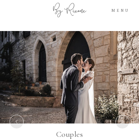
By Rixone
MENU
HOME
A PROPOS
PORTFOLIO
GALERIES
TARIFS
Couples